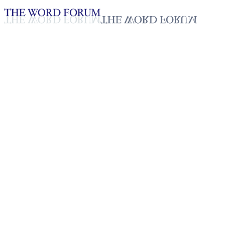
Loading YouTube player...
帕奥内，印度曼尼普尔邦辛阿特村（
见证 - 中文
Apr 2, 2026
播放列表
50