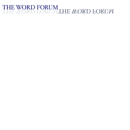
Loading YouTube player...
哈翁金，缅甸埃达雅
（2026.01.07）
见证 - 中文
Apr 25, 2026
播放列表
50