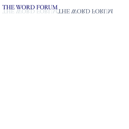
Loading YouTube player...
宁妮内，缅甸掸邦艾塔亚（2026.
见证 - 中文
Apr 25, 2026
播放列表
50