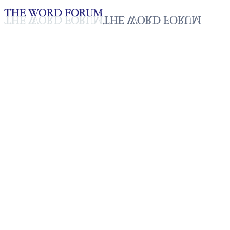
Loading YouTube player...
诺埃·迪亚斯·皮内达，洪都拉斯 
见证 - 中文
Nov 4, 2025
播放列表
8