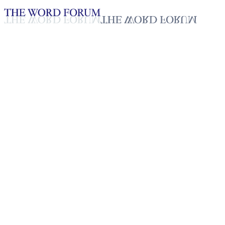
Loading YouTube player...
坎坎帕翁，缅甸 坎萨乌吉村
（2026.01.31）
见证 - 中文
Jun 4, 2026
播放列表
50