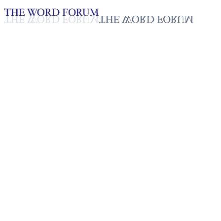
Loading YouTube player...
[필리핀] 저스틴 리아네타(28
세) 자매의 간증
2025년 10월 20일
재생목록
50