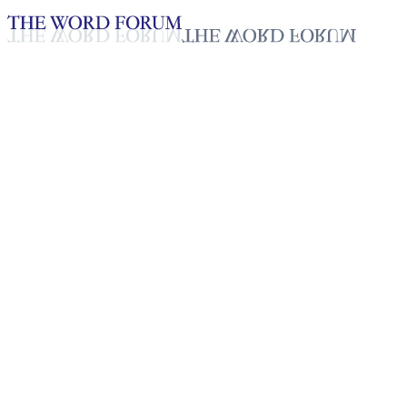
Loading YouTube player...
[미얀마] 웨웨우 자매의 간증
2025년 10월 20일
재생목록
50
재생목록