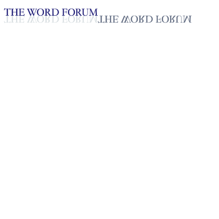
Loading YouTube player...
[스리랑카] 제수다순(45세) 형
제의 간증
2025년 10월 20일
재생목록
50