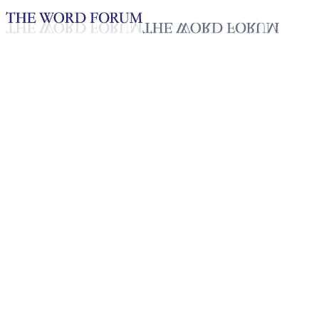
Loading YouTube player...
[미얀마] 긴데인쩨인 자매의 간
증
2025년 10월 20일
재생목록
50