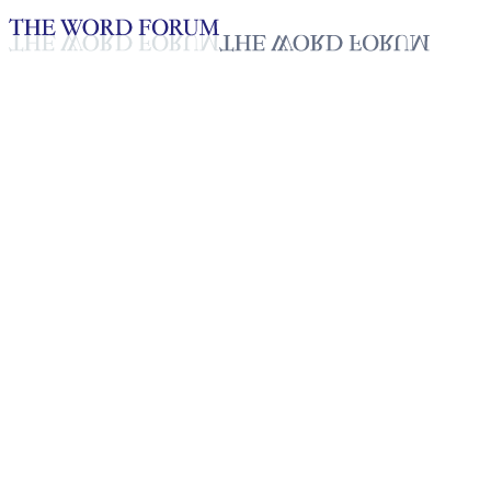
Loading YouTube player...
[필리핀] 로웨나 도밍게즈(42
세) 자매의 간증
2025년 10월 20일
재생목록
50