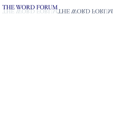
Loading YouTube player...
[라오스] 마이(15세) 자매의 간
2025년 10월 20일
재생목록
50
재생목록