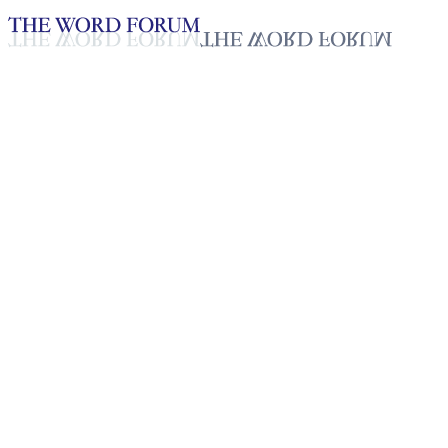
Loading YouTube player...
[필리핀] 제라밀 네브리아(23세
2025년 10월 20일
재생목록
50
재생목록