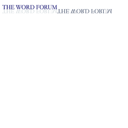
Loading YouTube player...
[필리핀] 안젤리카 티나이 자매
2025년 10월 20일
재생목록
50
재생목록