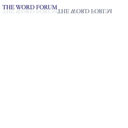
Loading YouTube player...
[미얀마] 뚜암삐 형제의 간증
2025년 10월 20일
재생목록
50
재생목록