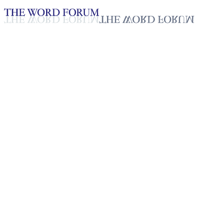
Loading YouTube player...
[과테말라] 헨리 고메즈 형제의
간증
2025년 10월 20일
재생목록
50