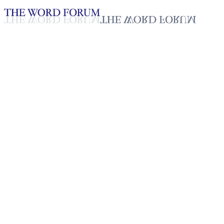
Loading YouTube player...
[필리핀] 에멜린 이만 자매의 간
2025년 10월 20일
재생목록
50
재생목록