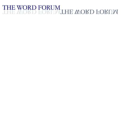
Loading YouTube player...
[필리핀] 로기노 아복(51세) 형
제의 간증
2025년 10월 20일
재생목록
50