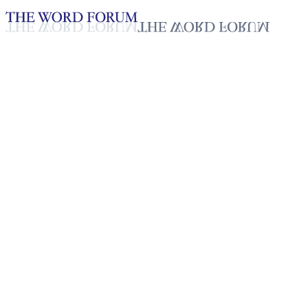
Loading YouTube player...
[라오스] 마이(33세) 자매의 간
증
2025년 10월 20일
재생목록
50