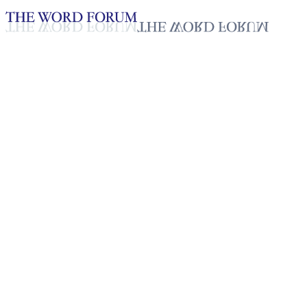
Loading YouTube player...
[멕시코] 호르헤 세르반테스 형
제의 간증
2025년 10월 20일
재생목록
50