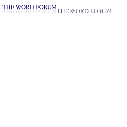
Loading YouTube player...
가브리엘, 에티오피아 (2026.04.
2026년 04월 24일
재생목록
50
재생목록