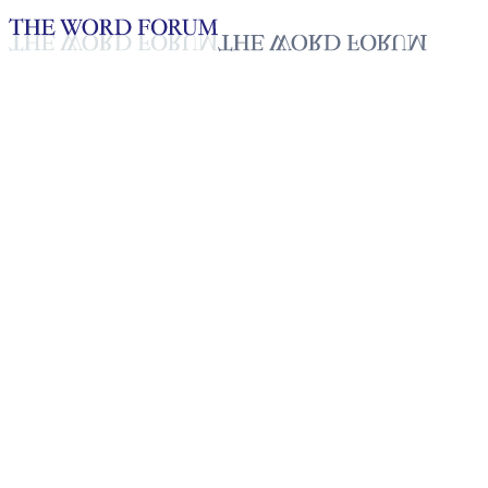
Loading YouTube player...
[온두라스] 루이스 에르난데스
형제의 간증
2025년 10월 20일
재생목록
50