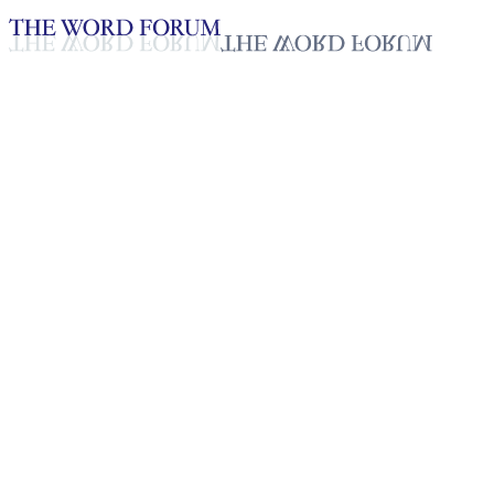
Loading YouTube player...
[과테말라] 쉐일리 로페스 자매
의 간증
2025년 10월 20일
재생목록
50