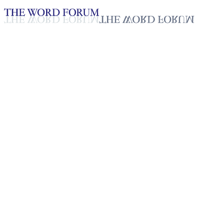
Loading YouTube player...
[라오스] 빠꾸 터(23세) 자매의
간증
2025년 10월 20일
재생목록
50