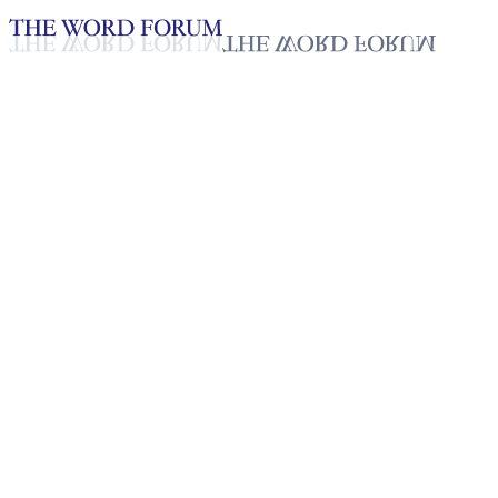
Loading YouTube player...
[필리핀] 디오스다도 디 그라시
아(33세) 형제의 간증
2025년 10월 20일
재생목록
50