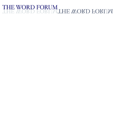
Loading YouTube player...
씨안킴, 인도 (2026.04.29)
2026년 05월 01일
재생목록
50
재생목록