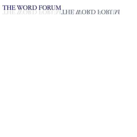
Loading YouTube player...
[스리랑카] 마두샤니(30세) 자
2025년 10월 20일
재생목록
50
재생목록