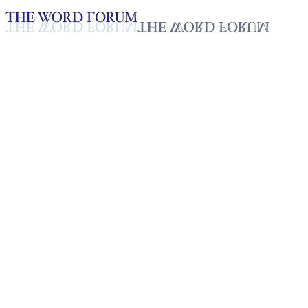
Loading YouTube player...
[과테말라] 아나 욜란다(31세)
자매의 간증
2025년 10월 20일
재생목록
50