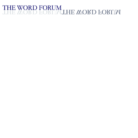
Loading YouTube player...
[필리핀] 양깅 시스토소 자매의
간증
2025년 10월 20일
재생목록
50