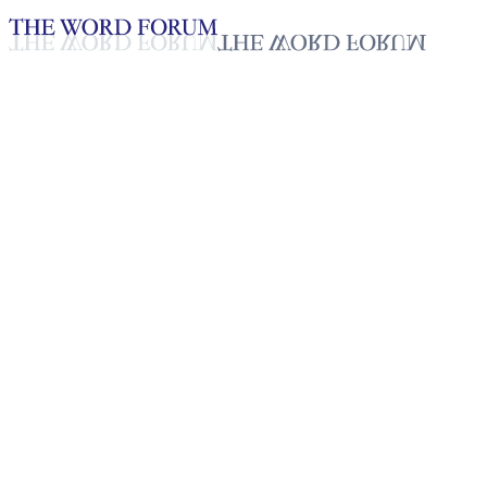
Loading YouTube player...
[필리핀] 덱스터 무라토 형제의
간증
2025년 10월 20일
재생목록
50