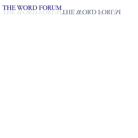
Loading YouTube player...
[볼리비아] 식스또 마마니 빠우
까라(57세) 형제의 간증
2025년 10월 20일
재생목록
50