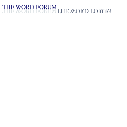
Loading YouTube player...
[스리랑카] 와산타(55세) 형제
의 간증
2025년 10월 20일
재생목록
50