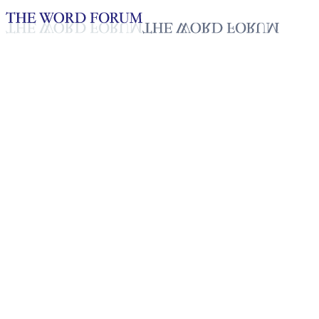
Loading YouTube player...
[라오스] 쯔까 워(16세) 자매의
간증
2025년 10월 20일
재생목록
50