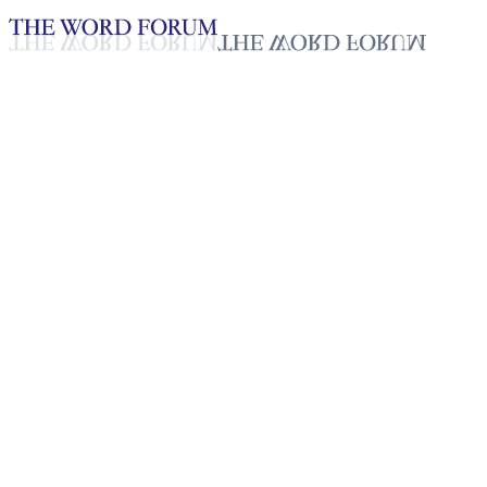
Loading YouTube player...
[콩고] 올리비아 자매의 간증
2025년 10월 20일
재생목록
50
재생목록