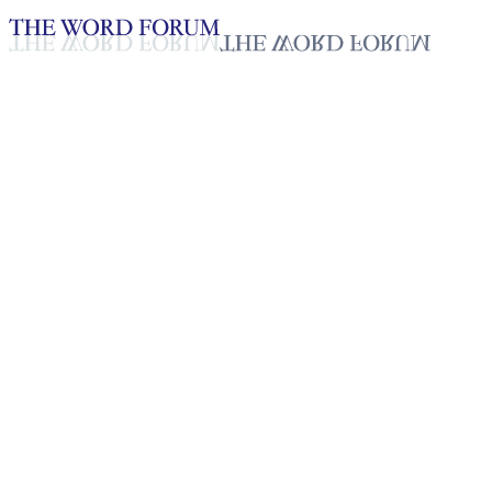
Loading YouTube player...
[스리랑카] 아미샤 미셀(14세)
자매의 간증
2025년 10월 20일
재생목록
50