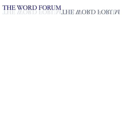
Loading YouTube player...
[스리랑카] 케시야(20세) 자매
의 간증
2025년 10월 20일
재생목록
50