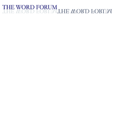
Loading YouTube player...
[필리핀] 아돌포 살리다가 형제
의 간증
2025년 10월 20일
재생목록
50