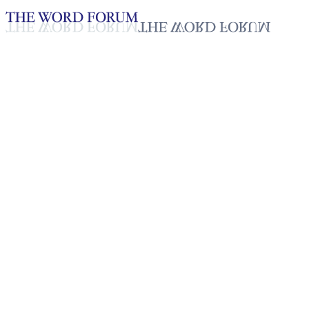
Loading YouTube player...
[필리핀] 엘리사 톨렌티노 하비
에르(52세) 자매의 간증
2025년 10월 20일
재생목록
50