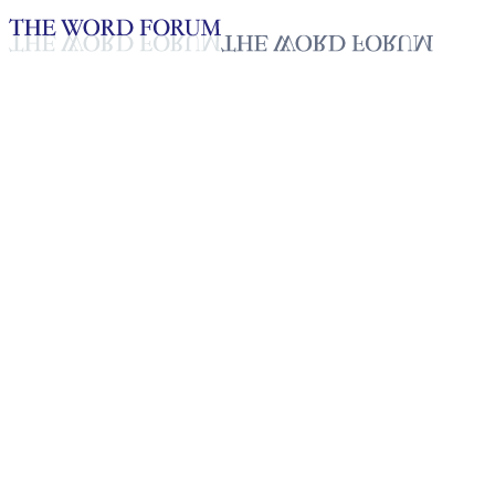
Loading YouTube player...
[볼리비아] 마리아 앙헬(24세)
자매의 간증
2025년 10월 20일
재생목록
50