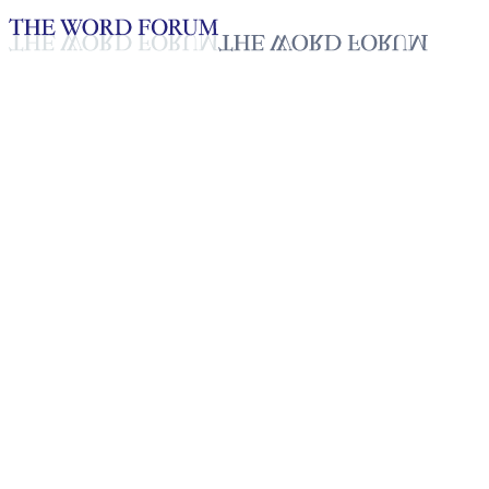
Loading YouTube player...
[스리랑카] 티라비야나탄(55
세) 형제의 간증
2025년 10월 20일
재생목록
50