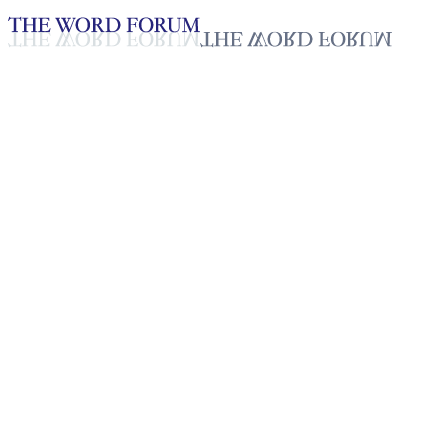
Loading YouTube player...
[필리핀] 조이 아라비아나(43세
2025년 10월 20일
재생목록
50
재생목록