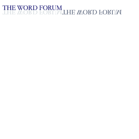
Loading YouTube player...
[미얀마] 다웅아(64세) 형제의
간증
2025년 10월 20일
재생목록
50