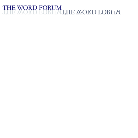
Loading YouTube player...
[토고] 테레스 자매의 간증
2025년 10월 20일
재생목록
50
재생목록