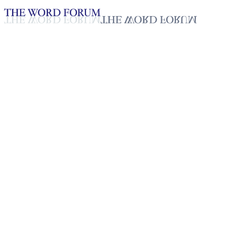
Loading YouTube player...
[미얀마] 룬보웨 자매의 간증
2025년 10월 20일
재생목록
50
재생목록