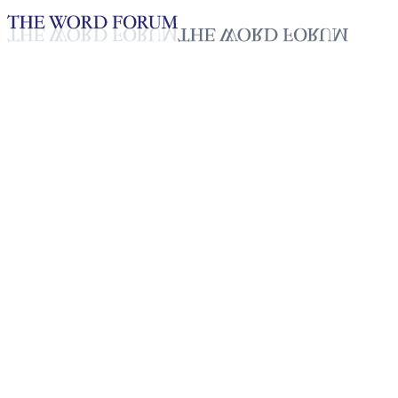
Loading YouTube player...
[필리핀] 아드리안 콰일리 리발
립(21세) 형제의 간증
2025년 10월 20일
재생목록
50