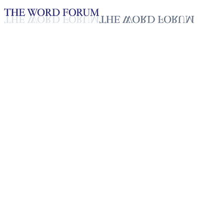
Loading YouTube player...
[인도] 우떰 먼덜(34세) 형제의
2025년 10월 20일
재생목록
50
재생목록