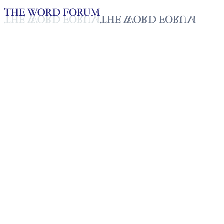
Loading YouTube player...
[대한민국] 강민태(74세) 형제
의 간증
2025년 10월 20일
재생목록
50