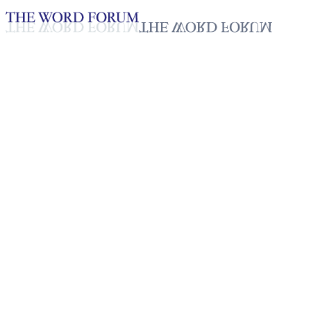
Loading YouTube player...
[태국] 신인숙(49세) 자매의 간
증
2025년 10월 20일
재생목록
50