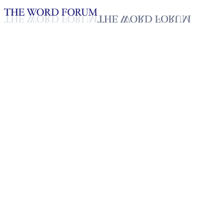
Loading YouTube player...
[멕시코] 마리셀라 자매의 간증
2025년 10월 20일
재생목록
50
재생목록