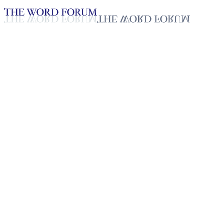
Loading YouTube player...
[대한민국] 김예은(23세) 자매
의 간증
2025년 10월 20일
재생목록
50