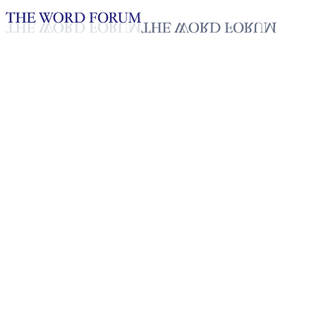
Loading YouTube player...
[필리핀] 머시 린 바우티스타
(39세) 자매의 간증
2025년 10월 20일
재생목록
50